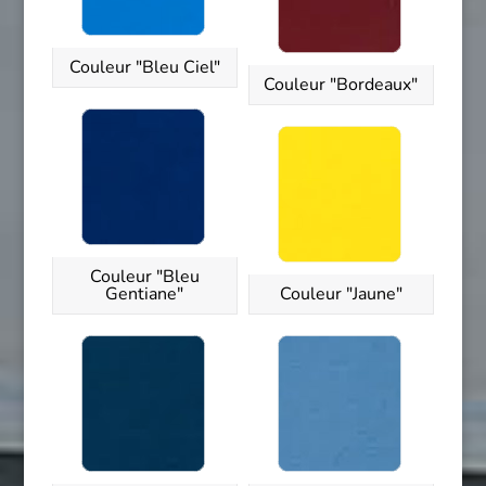
Couleur "Bleu Ciel"
Couleur "Bordeaux"
Couleur "Bleu
Gentiane"
Couleur "Jaune"