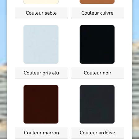
Couleur sable
Couleur cuivre
Couleur gris alu
Couleur noir
Couleur marron
Couleur ardoise