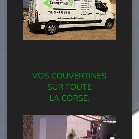
VOS COUVERTINES
SUR TOUTE
LA CORSE.