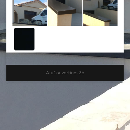
AluCouvertines2b