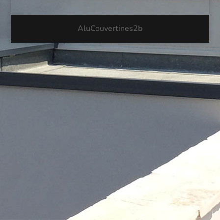
AluCouvertines2b