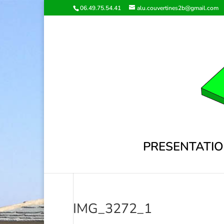
06.49.75.54.41
alu.couvertines2b@gmail.com
PRESENTATI
IMG_3272_1