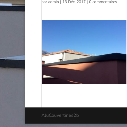
par
admin
|
13 Déc, 2017
|
0 commentaires
AluCouvertines2b