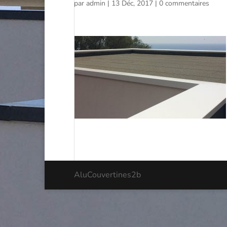
par
admin
|
13 Déc, 2017
|
0 commentaires
AluCouvertines2b