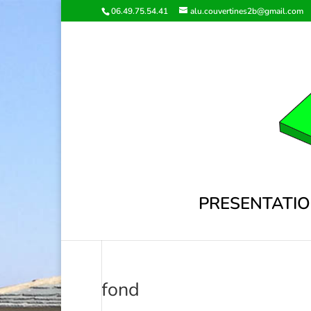
06.49.75.54.41
alu.couvertines2b@gmail.com
PRESENTATI
fond