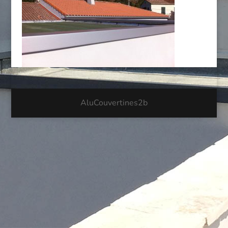
AluCouvertines2b