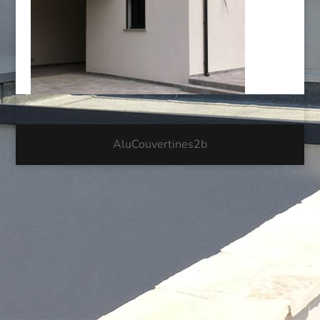
AluCouvertines2b