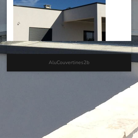
AluCouvertines2b