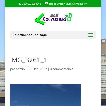
06.49.75.54.41
alu.couvertines2b@gmail.com
Sélectionner une page
IMG_3261_1
par
admin
|
13 Déc, 2017
|
0 commentaires