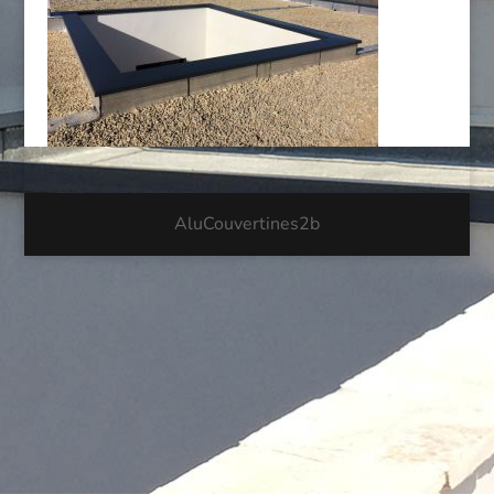
AluCouvertines2b