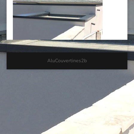
AluCouvertines2b