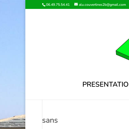
06.49.75.54.41
alu.couvertines2b@gmail.com
PRESENTATI
sans