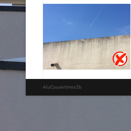
AluCouvertines2b