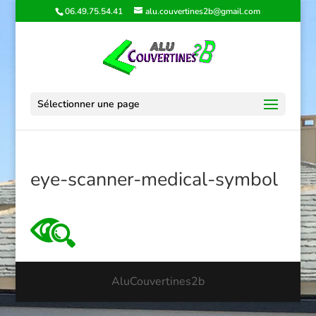
06.49.75.54.41
alu.couvertines2b@gmail.com
Sélectionner une page
eye-scanner-medical-symbol
AluCouvertines2b