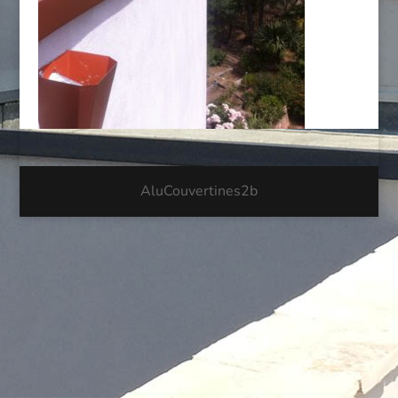
AluCouvertines2b