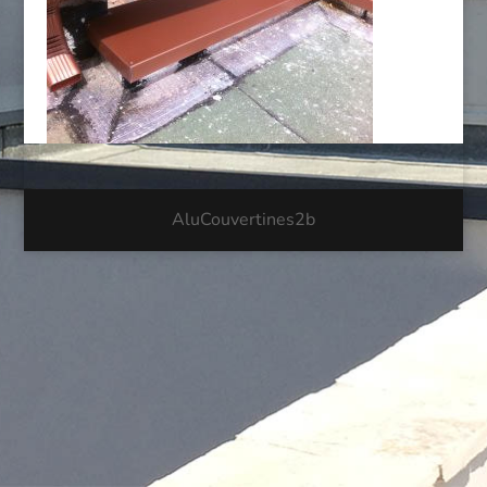
AluCouvertines2b