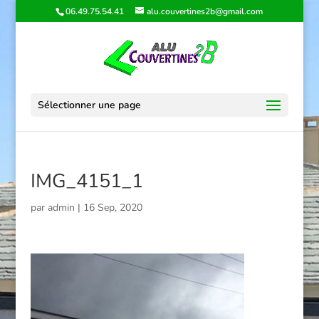
06.49.75.54.41
alu.couvertines2b@gmail.com
Sélectionner une page
IMG_4151_1
par
admin
|
16 Sep, 2020