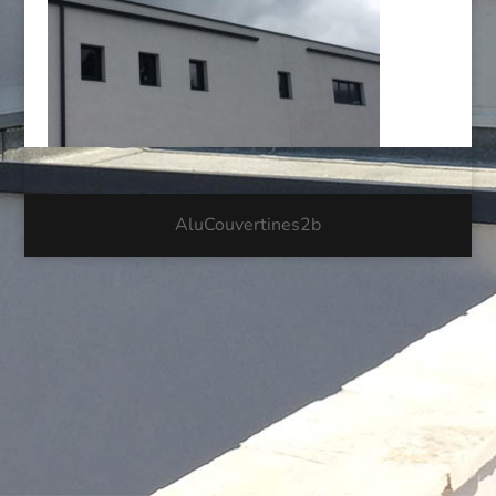
AluCouvertines2b