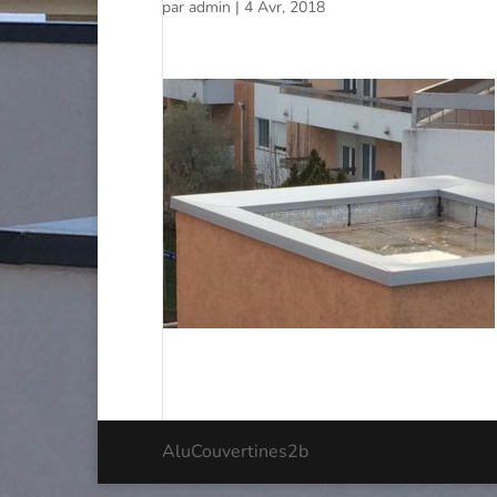
par
admin
|
4 Avr, 2018
AluCouvertines2b