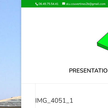
06.49.75.54.41
alu.couvertines2b@gmail.com
PRESENTATI
IMG_4051_1