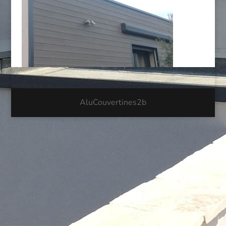
AluCouvertines2b