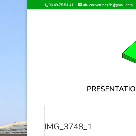
06.49.75.54.41
alu.couvertines2b@gmail.com
PRESENTATI
IMG_3748_1