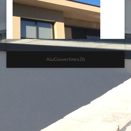
AluCouvertines2b