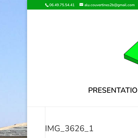
06.49.75.54.41
alu.couvertines2b@gmail.com
PRESENTATI
IMG_3626_1