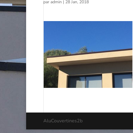
par
admin
|
28 Jan, 2018
AluCouvertines2b