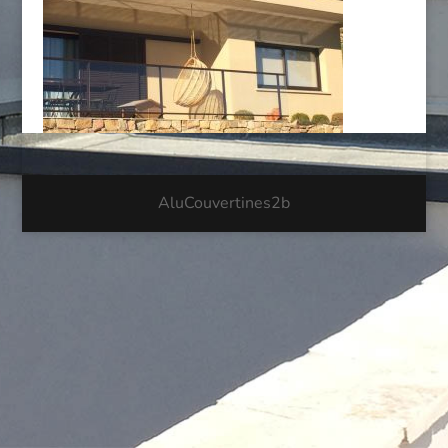
AluCouvertines2b