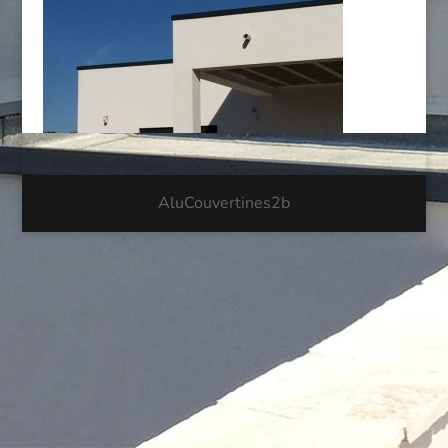
AluCouvertines2b