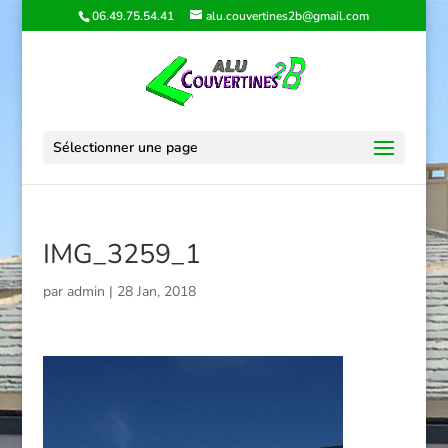
06.49.75.54.41
alu.couvertines2b@gmail.com
Sélectionner une page
IMG_3259_1
par
admin
|
28 Jan, 2018