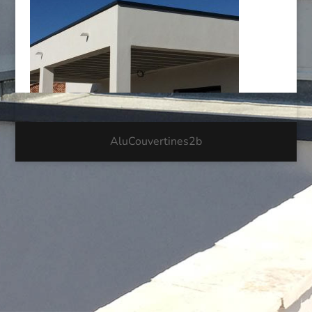
AluCouvertines2b