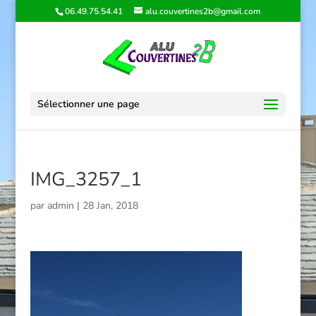
06.49.75.54.41
alu.couvertines2b@gmail.com
Sélectionner une page
IMG_3257_1
par
admin
|
28 Jan, 2018