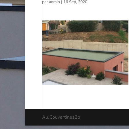
par
admin
|
16 Sep, 2020
AluCouvertines2b