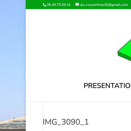
06.49.75.54.41
alu.couvertines2b@gmail.com
PRESENTATI
IMG_3090_1