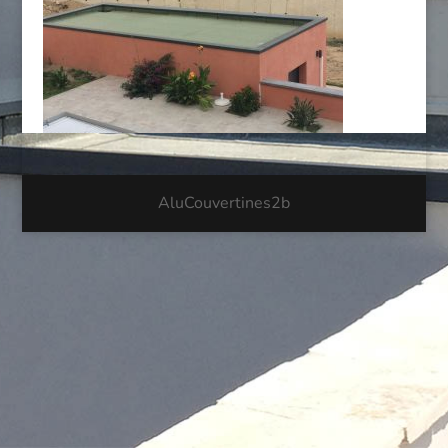
AluCouvertines2b