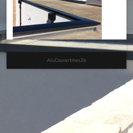
AluCouvertines2b