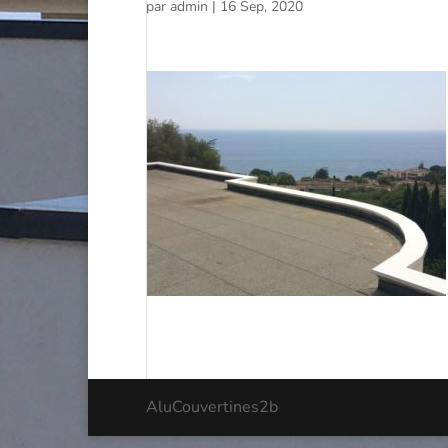
par
admin
|
16 Sep, 2020
AluCouvertines2b