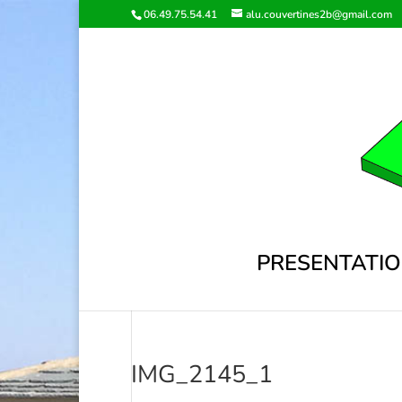
06.49.75.54.41
alu.couvertines2b@gmail.com
PRESENTATI
IMG_2145_1