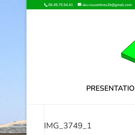
06.49.75.54.41
alu.couvertines2b@gmail.com
PRESENTATI
IMG_3749_1