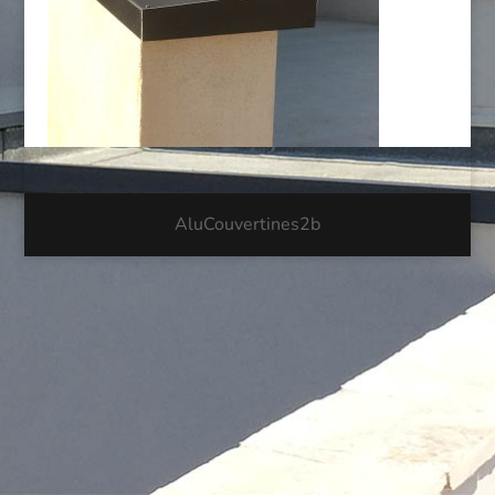
AluCouvertines2b