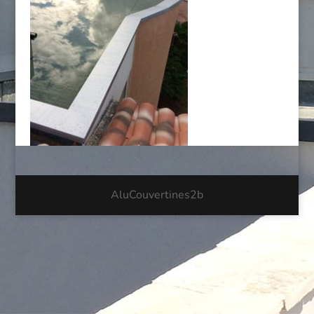
AluCouvertines2b