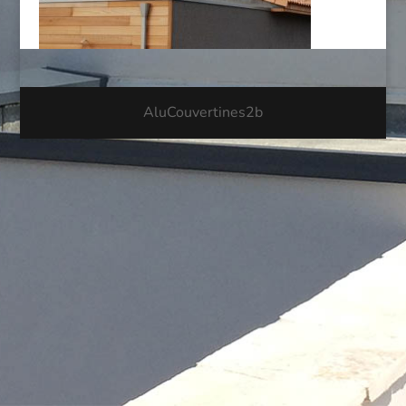
AluCouvertines2b