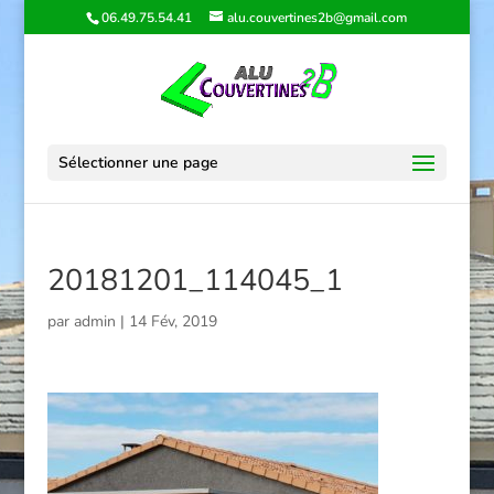
06.49.75.54.41
alu.couvertines2b@gmail.com
Sélectionner une page
20181201_114045_1
par
admin
|
14 Fév, 2019