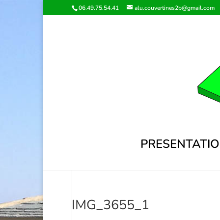
06.49.75.54.41
alu.couvertines2b@gmail.com
PRESENTATI
IMG_3655_1