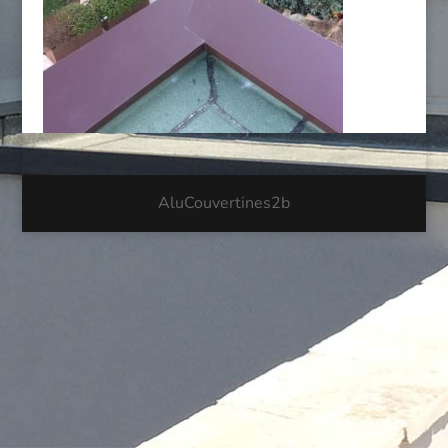
AluCouvertines2b