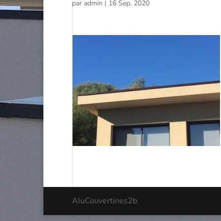
par
admin
|
16 Sep, 2020
AluCouvertines2b