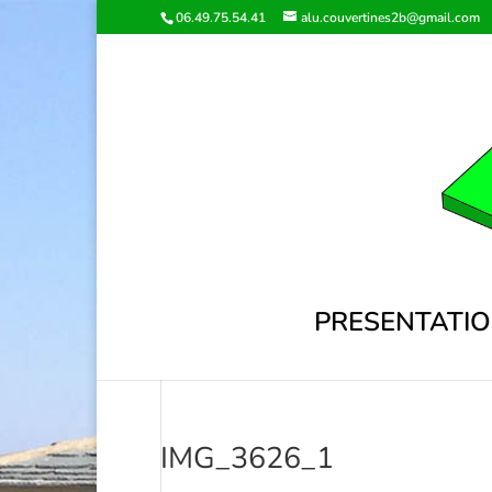
06.49.75.54.41
alu.couvertines2b@gmail.com
PRESENTATI
IMG_3626_1