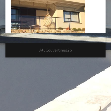
AluCouvertines2b