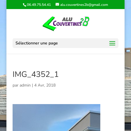
06.49.75.54.41
alu.couvertines2b@gmail.com
Sélectionner une page
IMG_4352_1
par
admin
|
4 Avr, 2018