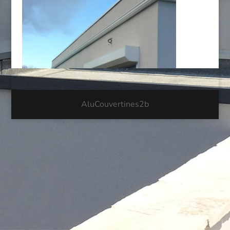
AluCouvertines2b