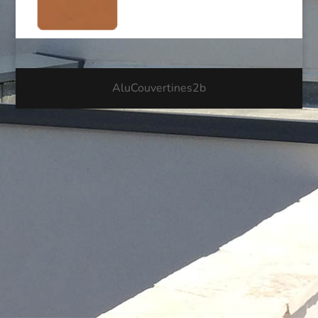
AluCouvertines2b