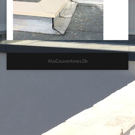
AluCouvertines2b